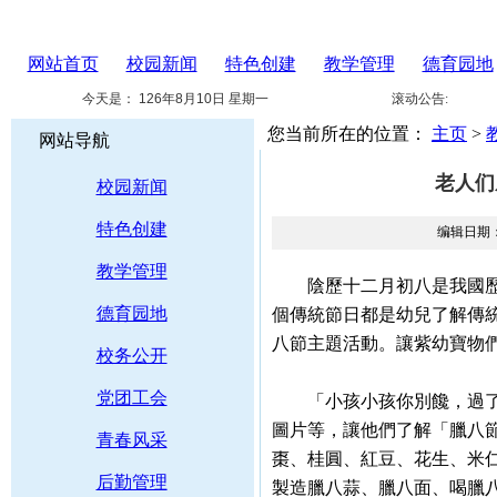
网站首页
校园新闻
特色创建
教学管理
德育园地
今天是：
126年8月10日 星期一
滚动公告:
您当前所在的位置：
主页
>
网站导航
老人们
校园新闻
特色创建
编辑日期：
教学管理
陰歷十二月初八是我國歷史
德育园地
個傳統節日都是幼兒了解傳
八節主題活動。讓紫幼寶物
校务公开
党团工会
「小孩小孩你別饞，過了臘
圖片等，讓他們了解「臘八
青春风采
棗、桂圓、紅豆、花生、米
后勤管理
製造臘八蒜、臘八面、喝臘