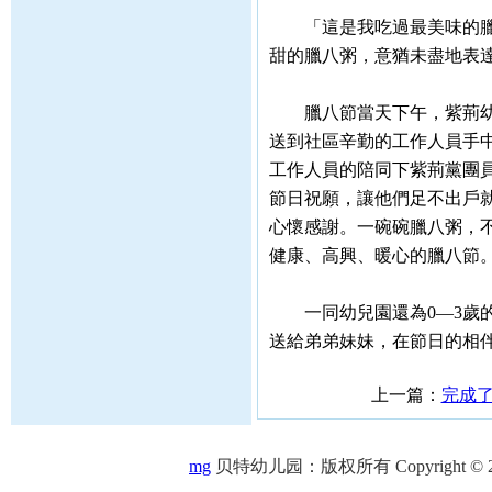
「這是我吃過最美味的臘八
甜的臘八粥，意猶未盡地表
臘八節當天下午，紫荊幼兒
送到社區辛勤的工作人員手
工作人員的陪同下紫荊黨團
節日祝願，讓他們足不出戶
心懷感謝。一碗碗臘八粥，
健康、高興、暖心的臘八節
一同幼兒園還為0—3歲的
送給弟弟妹妹，在節日的相
上一篇：
完成
mg
贝特幼儿园：版权所有 Copyright © 2005-