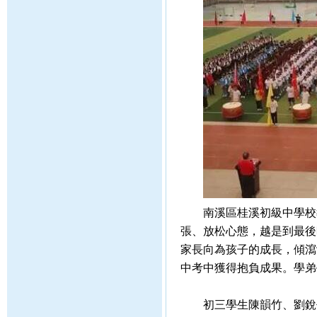
南溪區桂溪初級中學校教
張、放松心態，越是到最後
家長向為孩子的成長，傾瀉
中考中獲得抱負成果。學弟
初三學生陳韻竹、劉銳代