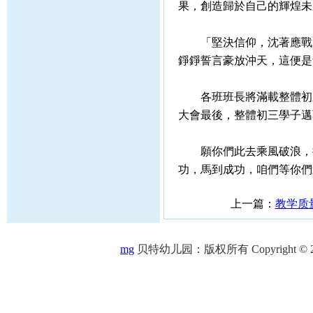
果，創造歸於自己的輝煌未
「堅決信仰，沈著應戰!
錚錚誓言豪放沖天，這便是
各班班長將滿載整體初三
大會最後，整體初三學子邁
願你們此去乘風破浪，披
功，馬到成功，咱們等你們
上一篇：
教学质
mg
贝特幼儿园：版权所有 Copyright © 2005-