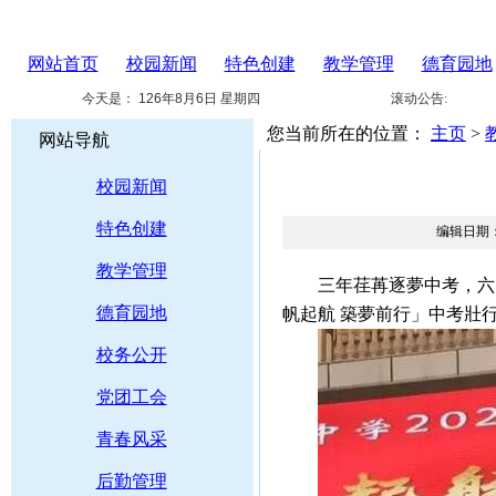
网站首页
校园新闻
特色创建
教学管理
德育园地
今天是：
126年8月6日 星期四
滚动公告:
您当前所在的位置：
主页
>
网站导航
校园新闻
特色创建
编辑日期：
教学管理
三年荏苒逐夢中考，六月絢
德育园地
帆起航 築夢前行」中考壯
校务公开
党团工会
青春风采
后勤管理