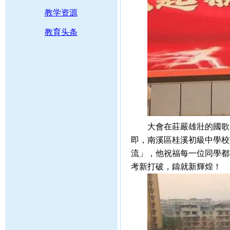
教学资源
教育头条
大會在莊嚴雄壯的國歌聲
即，南溪區桂溪初級中學校
流」，他祝福每一位同學都
考新打破，鑄就新輝煌！