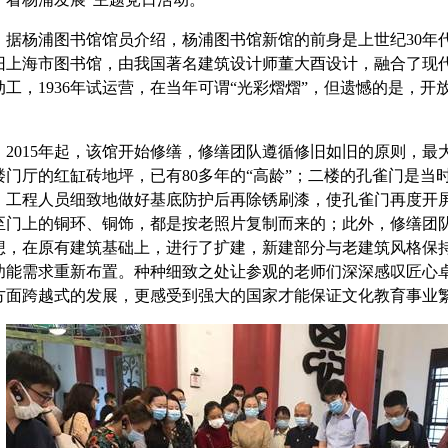
据杨浦图书馆馆员介绍，杨浦图书馆新馆的前身是上世纪
30
年
旧上海市图书馆，由我国著名建筑设计师董大酉设计，融合了现
动工，
1936
年试运营，在当年可谓“光彩熠熠”，但遗憾的是，开
。
2015
年起，该馆开始修缮，修缮团队遵循修旧如旧的原则，最
楼门厅的红缸砖地坪，已有
80
多年的“高龄”；二楼的孔雀门是当
，工程人员细致地做好基底防护后再除锈刷漆，使孔雀门再度开
至门上的铜环、铜饰，都是按老照片复制而来的；此外，修缮团队
想，在原有建筑基础上，进行了扩建，新建部分与老建筑风格保
功能需求重新布置。种种细致之处让参观的老师们深深感叹匠心
方面跨越式的发展，更感受到强大的国家才能保证文化教育事业