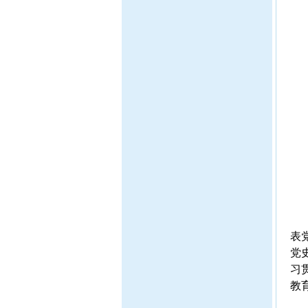
表
党
习
教