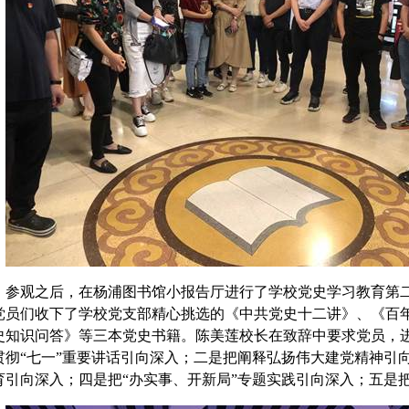
参观之后，在杨浦图书馆小报告厅进行了学校党史学习教育第
党员们收下了学校党支部精心挑选的《中共党史十二讲》、《百
史知识问答》等三本党史书籍。陈美莲校长在致辞中要求党员，
贯彻“七一”重要讲话引向深入；二是把阐释弘扬伟大建党精神引向
育引向深入；四是把“办实事、开新局”专题实践引向深入；五是