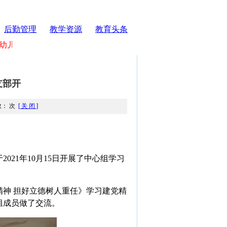
后勤管理
教学资源
教育头条
幼儿园欢迎您！
支部开
数： 次
[ 关 闭 ]
于
2021
年
10
月
15
日开展了中心组学习
精神
担好立德树人重任》学习建党精
组成员做了交流。