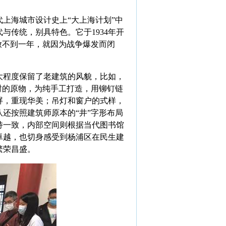
代上海城市设计史上“大上海计划”中
代与传统，别具特色。它于
1934
年开
放不到一年，就因为战争爆发而闭
大程度保留了老建筑的风貌，比如，
时的原物，为纯手工打造，用铆钉链
屏，重现华美；吊灯和窗户的式样，
还按照建筑师原本的“井”字形布局
持一致，内部空间则根据当代图书馆
卓越，也切身感受到杨浦区在民生建
繁荣昌盛。