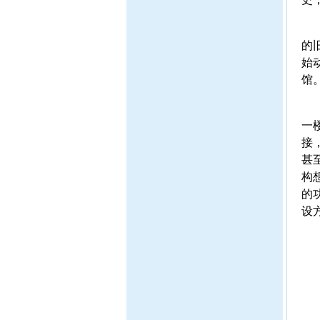
的
始
馆
一
接
甚
构
的
设