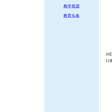
教学资源
教育头条
10
12