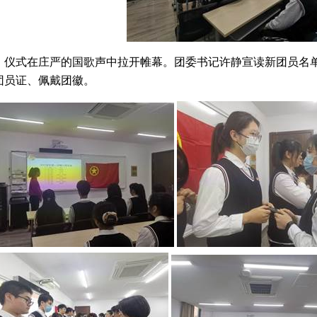
仪式在庄严的国歌声中拉开帷幕。团委书记许静宣读新团员名
团员证、佩戴团徽。