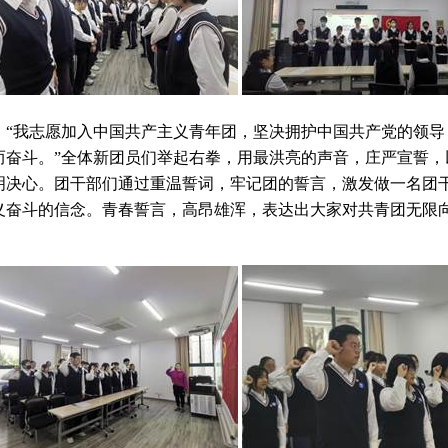
“我志愿加入中国共产主义青年团，坚决拥护中国共产党的领
而奋斗。”全体新团员们举起右拳，用最洪亮的声音，庄严宣誓，
明决心。团干部们通过重温誓词，牢记团的誓言，激发做一名团
义奋斗的信念。青春誓言，高昂雄浑，表达出大家对共青团无限
。