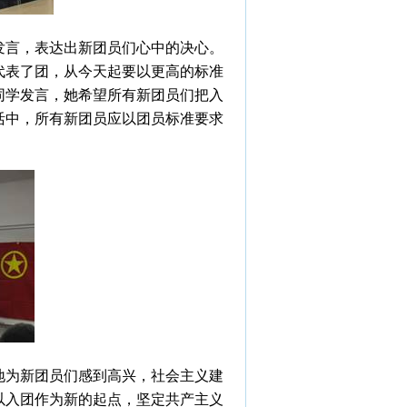
发言，表达出新团员们心中的决心。
代表了团，从今天起要以更高的标准
同学发言，她希望所有新团员们把入
活中，所有新团员应以团员标准要求
地为新团员们感到高兴，社会主义建
以入团作为新的起点，坚定共产主义