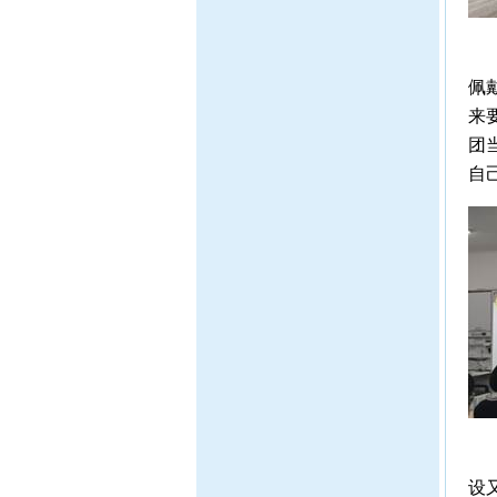
佩
来
团
自
设