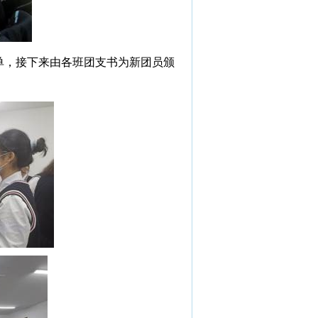
单，接下来由各班团支书为新团员颁