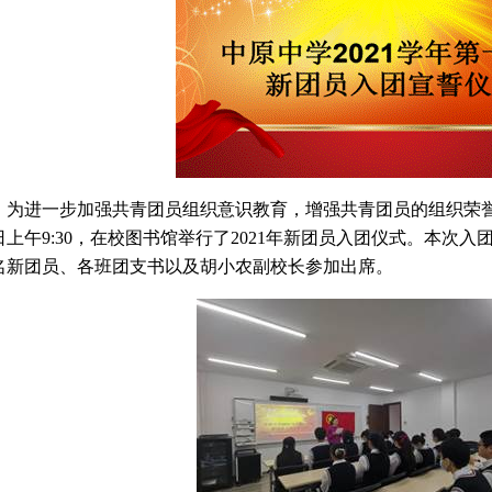
为进一步加强共青团员组织意识教育，增强共青团员的组织荣
日上午
9:30
，在校图书馆举行了
2021
年新团员入团仪式。本次入
名新团员、各班团支书以及胡小农副校长参加出席。