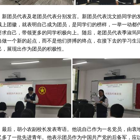
新团员代表及老团员代表分别发言。新团员代表沈文皓同学的
戴上团徽，就表明自己成为团员，是同学们的榜样，一举一动都
要求自己，带领更多的同学积极向上。随后，老团员代表季淑筠
当做一个新的起点，而不是他们拼搏的终点，在接下去的学习生
己，展现出作为团员的积极性。
最后，胡小农副校长发表寄语。他说自己作为一名党员，由衷
又多了一批先进青年。他表示团员作为中国共产党的后备军，应