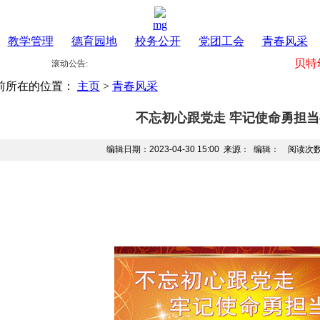
mg
教学管理
德育园地
校务公开
党团工会
青春风采
贝特
滚动公告:
前所在的位置：
主页
>
青春风采
不忘初心跟党走 牢记使命勇担
编辑日期：2023-04-30 15:00 来源： 编辑： 阅读次