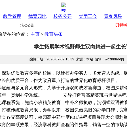
mg
教学管理
德育园地
校务公开
党团工会
青春风采
贝特幼
滚动公告:
前所在的位置：
主页
>
教育头条
学生拓展学术视野师生双向精进一起生长
编辑日期：2026-07-02 13:39 来源：本站 编辑：wozhidao
耕优质教育多年的校园，以硬核办学实力，多元育人系统，暖
生长的优质平台，作为政府重点打造的世界化教育标杆项目
学底蕴与多元育人形式，为学子开辟双向成才新赛道，校园深耕
五年一贯制办学系统。 立异打造普高精英班与世界课程双
化课程系统，凭借小班精英教育，中外名师执教，沉溺式双语
破传统教育局限，办学以来，校园凭借亮眼的办学口碑，完善
社会各界高度认可，校园高中部年度PBL课程项目展现大会
教育的丰硕效果，经济学科教师全程陪伴指导，销售一空的市场