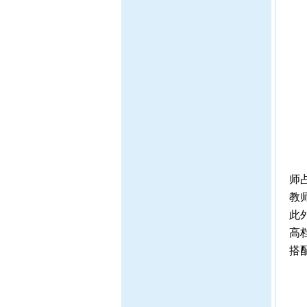
据
师
教
此
高
搭