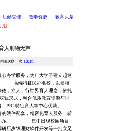
后勤管理
教学资源
教育头条
儿园欢迎您！
育人润物无声
qq 阅读次数： 次
[ 关 闭 ]
心办学服务，为广大学子建立起逐
。 高端特征民办名校，以硬核
修德，立人，行世界育人理念，依托
轨形式，融合优质教育资源与世
教育，PBL特征育人等中心优势。
的硬件配套，精密化育人服务，斩
顺利举办。 集中出现校园项目
调研压岁钱理财软件开发等一批立足