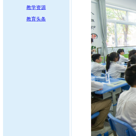
教学资源
教育头条