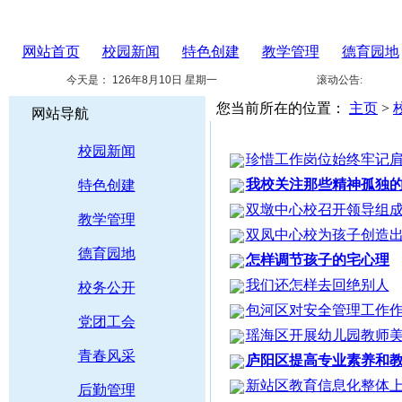
网站首页
校园新闻
特色创建
教学管理
德育园地
今天是：
126年8月10日 星期一
滚动公告:
您当前所在的位置：
主页
>
网站导航
校园新闻
珍惜工作岗位始终牢记
我校关注那些精神孤独
特色创建
双墩中心校召开领导组
教学管理
双凤中心校为孩子创造
德育园地
怎样调节孩子的宅心理
我们还怎样去回绝别人
校务公开
包河区对安全管理工作
党团工会
瑶海区开展幼儿园教师
青春风采
庐阳区提高专业素养和
新站区教育信息化整体
后勤管理