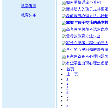
如何尽快适应小升初
教学资源
懂得助人的孩子走得更
教育头条
考前调节心理方法小妙
掌握与孩子交流的基本
高考冲刺阶段考试焦虑
父母的教育方法失当
家长在陪考过程中的三
考生的心里问题解决办
专家建议备考心理问题
有些学生出现心理焦虑
首页
上一页
1
2
3
4
5
6
7